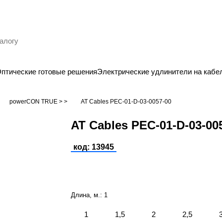
птические готовые решения
Электрические удлинители на кабе
powerCON TRUE > >
AT Cables PEC-01-D-03-0057-00
AT Cables PEC-01-D-03-00
код: 13945
Длина, м.:
1
1
1,5
2
2,5