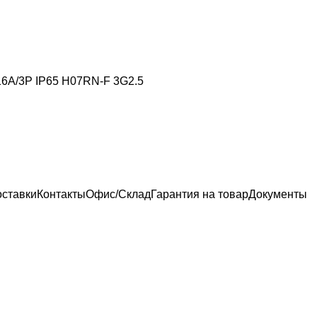
16A/3P IP65 H07RN-F 3G2.5
оставки
Контакты
Офис/Склад
Гарантия на товар
Документы