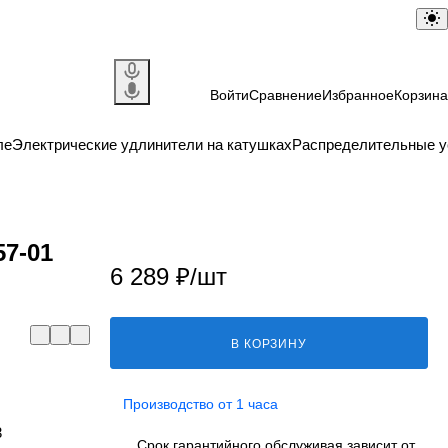
Войти
Сравнение
Избранное
Корзина
ле
Электрические удлинители на катушках
Распределительные у
57-01
6 289 ₽/
шт
В КОРЗИНУ
Производство от 1 часа
3
Срок гарантийного обслуживая зависит от