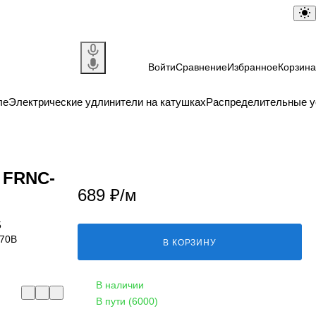
Войти
Сравнение
Избранное
Корзина
ле
Электрические удлинители на катушках
Распределительные у
 FRNC-
689 ₽/
м
5
/70В
В КОРЗИНУ
В наличии
В пути (6000)