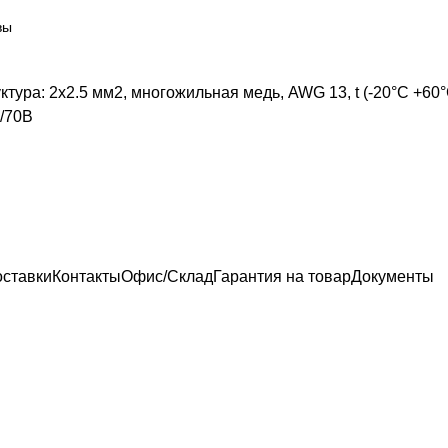
вы
ктура: 2х2.5 мм2, многожильная медь, AWG 13, t (-20°C +60
0/70В
оставки
Контакты
Офис/Склад
Гарантия на товар
Документы