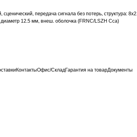
 сценический, передача сигнала без потерь, структура: 8х2
. диаметр 12.5 мм, внеш. оболочка (FRNC/LSZH Cca)
оставки
Контакты
Офис/Склад
Гарантия на товар
Документы