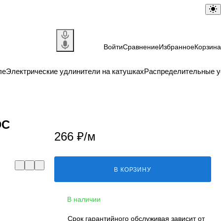
Войти
Сравнение
Избранное
Корзина
ле
Электрические удлинители на катушках
Распределительные у
DC
266 ₽/
м
В КОРЗИНУ
В наличии
Срок гарантийного обслуживая зависит от