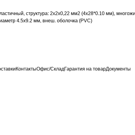
астичный, структура: 2х2х0,22 мм2 (4х28*0.10 мм), многож
диаметр 4.5х9.2 мм, внеш. оболочка (PVC)
оставки
Контакты
Офис/Склад
Гарантия на товар
Документы