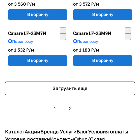
от 3 560 ₽/
м
от 3 572 ₽/
м
В корзину
В корзину
Canare LF-2SM7N
Canare LF-2SM9N
По запросу
По запросу
от 1 532 ₽/
м
от 1 183 ₽/
м
В корзину
В корзину
Загрузить еще
1
2
Каталог
Акции
Бренды
Услуги
Блог
Условия оплаты
Условия доставки
Контакты
Офис/Склад