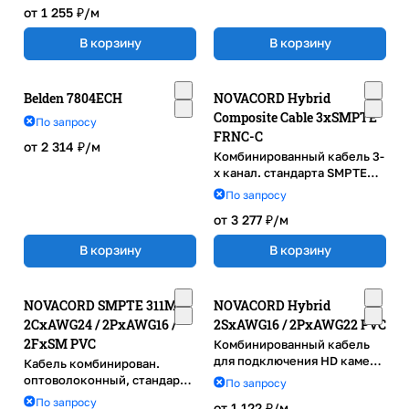
от 1 255 ₽/
м
В корзину
В корзину
Belden 7804ECH
NOVACORD Hybrid
Composite Cable 3xSMPTE
По запросу
FRNC-C
от 2 314 ₽/
м
Комбинированный кабель 3-
x канал. стандарта SMPTE
311M, HDTV, FRNC-C
По запросу
от 3 277 ₽/
м
В корзину
В корзину
NOVACORD SMPTE 311M -
NOVACORD Hybrid
2CxAWG24 / 2PxAWG16 /
2SxAWG16 / 2PxAWG22 PVC
2FxSM PVC
Комбинированный кабель
для подключения HD камер,
Кабель комбинирован.
AWG 16, PVC
оптоволоконный, стандарта
По запросу
SMPTE 311M, AWG24, PVC
По запросу
от 1 122 ₽/
м