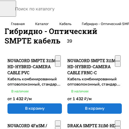
Главная
Каталог
Кабель
Гибридно - Оптический SM
Гибридно - Оптический
SMPTE кабель
39
NOVACORD SMPTE 311M-
NOVACORD SMPTE 311M-
HD-HYBRID-CAMERA
HD-HYBRID-CAMERA
CABLE PVC
CABLE FRNC-C
Кабель комбинированный
Кабель комбинированный
оптоволоконный, стандарт
оптоволоконный, стандарт
SMPTE 311M, общий экран -
SMPTE 311M, общий экран -
В наличии
В наличии
плетеный, PVC
плетеный, FRNC-C
от 1 432 ₽/
м
от 1 432 ₽/
м
В корзину
В корзину
NOVACORD 4FxSM /
DRAKA SMPTE 311M-HD-