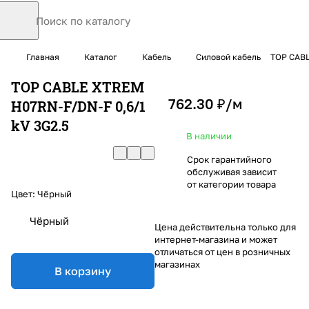
Главная
Каталог
Кабель
Силовой кабель
TOP CABL
TOP CABLE XTREM
762.30 ₽/
м
H07RN-F/DN-F 0,6/1
kV 3G2.5
В наличии
Срок гарантийного
обслуживая зависит
от категории товара
Цвет:
Чёрный
Чёрный
Цена действительна только для
интернет-магазина и может
отличаться от цен в розничных
магазинах
В корзину