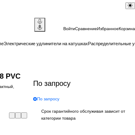
Войти
Сравнение
Избранное
Корзина
ле
Электрические удлинители на катушках
Распределительные у
8 PVC
По запросу
актный,
По запросу
Срок гарантийного обслуживая зависит от
категории товара