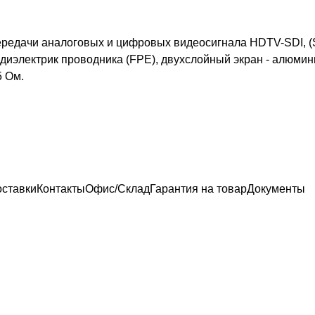
едачи аналоговых и цифровых видеосигнала HDTV-SDI, (SDI
22, диэлектрик проводника (FPE), двухслойный экран - алюм
5 Ом.
оставки
Контакты
Офис/Склад
Гарантия на товар
Документы