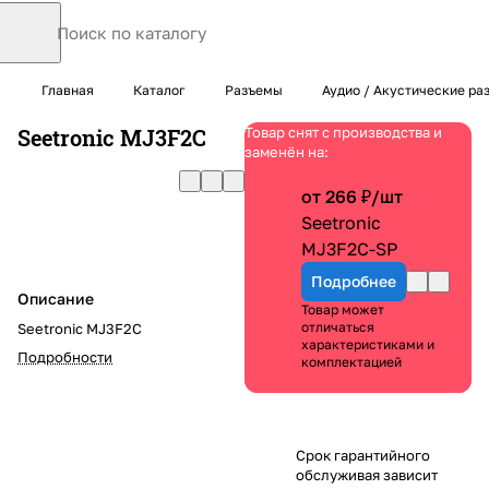
Главная
Каталог
Разъемы
Аудио / Акустические ра
Seetronic MJ3F2C
Товар снят с производства и
заменён на:
от 266 ₽/
шт
Seetronic
MJ3F2C-SP
Подробнее
Описание
Товар может
отличаться
Seetronic MJ3F2C
характеристиками и
Подробности
комплектацией
Срок гарантийного
обслуживая зависит