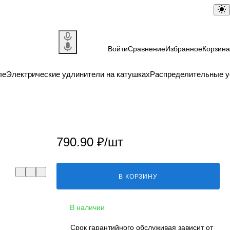
Войти
Сравнение
Избранное
Корзина
ле
Электрические удлинители на катушках
Распределительные у
790.90 ₽/
шт
В КОРЗИНУ
В наличии
Срок гарантийного обслуживая зависит от