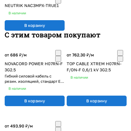
NEUTRIK NAC3MPX-TRUE1
В наличии
В корзину
С этим товаром покупают
от 686 ₽/
м
от 762.30 ₽/
м
NOVACORD POWER H07RN-F
TOP CABLE XTREM H07RN-
3G2.5
F/DN-F 0,6/1 kV 3G2.5
Гибкий силовой кабель с
В наличии
резин. изоляцией, стандарт EN
50525-2-21, для эксплуатации в
В наличии
тяжёлых условиях
В корзину
В корзину
от 493.90 ₽/
м