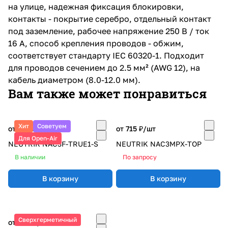
на улице, надежная фиксация блокировки,
контакты - покрытие серебро, отдельный контакт
под заземление, рабочее напряжение 250 В / ток
16 А, способ крепления проводов - обжим,
соответствует стандарту IEC 60320-1. Подходит
для проводов сечением до 2.5 мм² (AWG 12), на
кабель диаметром (8.0-12.0 мм).
Вам также может понравиться
Хит
Советуем
от 1 851 ₽/
шт
от 715 ₽/
шт
Для Open-Air
NEUTRIK NAC3F-TRUE1-S
NEUTRIK NAC3MPX-TOP
В наличии
По запросу
В корзину
В корзину
Сверхгерметичный
от 943 ₽/
шт