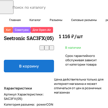
Главная
Каталог
Разъемы
Силовые разъемы
p
Хит
Советуем
Для Open-Air
1 116 ₽/
шт
Seetronic SAC3FX(05)
В наличии
Срок гарантийного
обслуживая зависит
от категории товара
В корзину
Цена действительна только для
интернет-магазина и может
Характеристики
отличаться от цен в розничных
магазинах
Артикул Характеристики
:
SAC3FX(05)
Категория разъема
:
powerCON