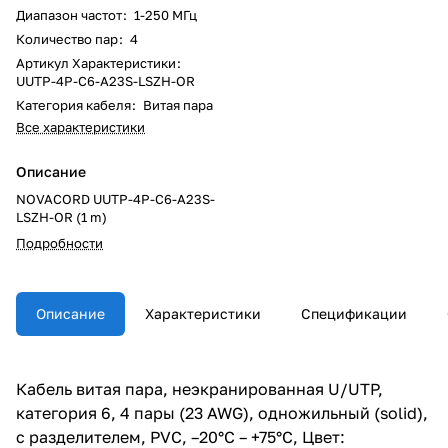
Диапазон частот
:
1-250 МГц
Количество пар
:
4
Артикул Характеристики
:
UUTP-4P-C6-A23S-LSZH-OR
Категория кабеля
:
Витая пара
Все характеристики
Описание
NOVACORD UUTP-4P-C6-A23S-
LSZH-OR (1 m)
Подробности
Описание
Характеристики
Спецификации
Кабель витая пара, неэкранированная U/UTP,
категория 6, 4 пары (23 AWG), одножильный (solid),
с разделителем, PVC, –20°C – +75°C, Цвет: