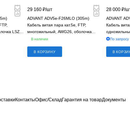
29 160 ₽/
шт
28 000 ₽/
ш
05m)
ADVANT ADV5e-F26MLO (305m)
ADVANT ADV
FTP,
Кабель витая пара кат.5e, FTP,
Кабель витая
лочка LSZH,
многожильный, AWG26, оболочка
одножильны
LSZH, оранжевый
черный
В наличии
По запросу
В КОРЗИНУ
В КОРЗИ
оставки
Контакты
Офис/Склад
Гарантия на товар
Документы