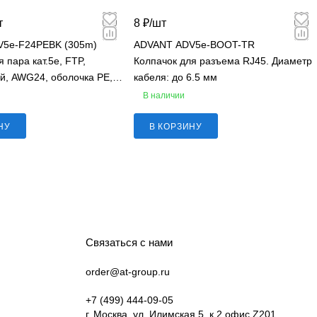
т
8 ₽/
шт
5e-F24PEBK (305m)
ADVANT ADV5e-BOOT-TR
 пара кат.5e, FTP,
Колпачок для разъема RJ45. Диаметр
й, AWG24, оболочка PE,
кабеля: до 6.5 мм
В наличии
НУ
В КОРЗИНУ
Связаться с нами
order@at-group.ru
+7 (499) 444-09-05
г. Москва, ул. Илимская 5, к.2 офис Z201