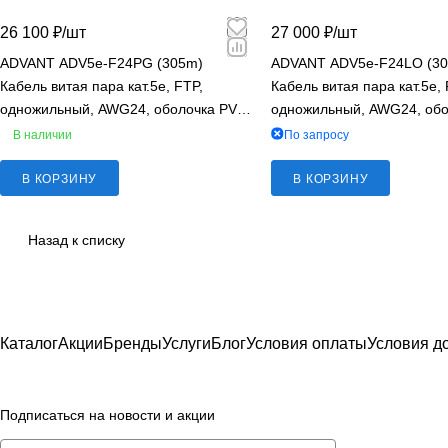
26 100 ₽/
шт
27 000 ₽/
шт
ADVANT ADV5e-F24PG (305m)
ADVANT ADV5e-F24LO (3
Кабель витая пара кат.5e, FTP,
Кабель витая пара кат.5e, 
одножильный, AWG24, оболочка PVC,
одножильный, AWG24, обо
серый
оранжевый
В наличии
По запросу
В КОРЗИНУ
В КОРЗИНУ
Назад к списку
Каталог
Акции
Бренды
Услуги
Блог
Условия оплаты
Условия д
Подписаться
на новости и акции