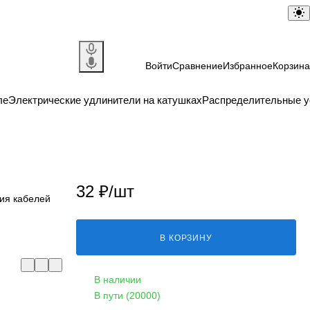
Войти
Сравнение
Избранное
Корзина
ле
Электрические удлинители на катушках
Распределительные у
32 ₽/
шт
ния кабелей
В КОРЗИНУ
В наличии
В пути (20000)