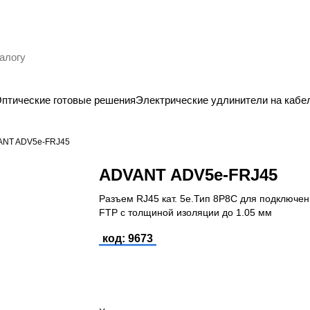
птические готовые решения
Электрические удлинители на кабе
ANT ADV5e-FRJ45
ADVANT ADV5e-FRJ45
Разъем RJ45 кат. 5e.Тип 8P8C для подключе
FTP с толщиной изоляции до 1.05 мм
код: 9673