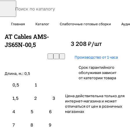
Главная
Каталог
Слаботочные готовые сборки
Ауди
AT Cables AMS-
3 208 ₽/
шт
JS65N-00,5
Производство от 1 часа
Срок гарантийного
обслуживая зависит
Длина, м.:
0,5
от категории товара
0,5
1
Цена действительна только для
1,5
2
3
интернет-магазина и может
отличаться от цен в розничных
4
5
6
магазинах
7
8
9