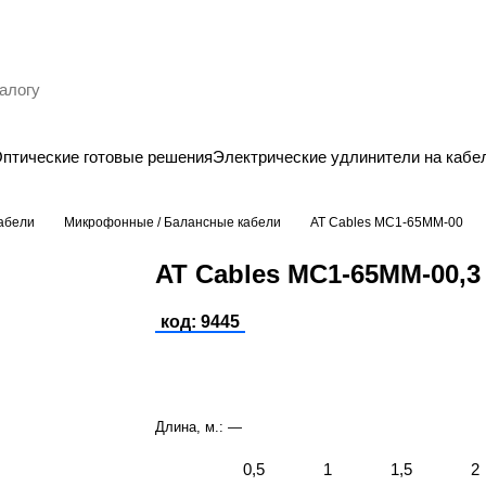
птические готовые решения
Электрические удлинители на кабе
кабели
Микрофонные / Балансные кабели
AT Cables MC1-65MM-00
AT Cables MC1-65MM-00,3
код: 9445
Длина, м.:
—
0,5
1
1,5
2