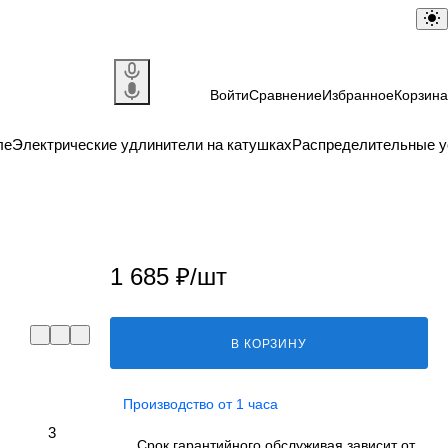
Войти
Сравнение
Избранное
Корзина
ле
Электрические удлинители на катушках
Распределительные у
1 685 ₽/
шт
В КОРЗИНУ
Производство от 1 часа
3
Срок гарантийного обслуживая зависит от