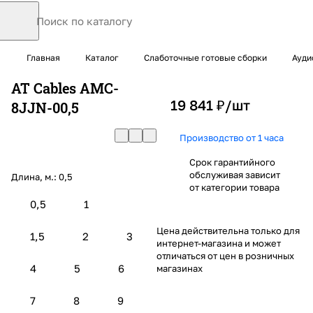
Главная
Каталог
Слаботочные готовые сборки
Ауди
AT Cables AMC-
19 841 ₽/
шт
8JJN-00,5
Производство от 1 часа
Срок гарантийного
обслуживая зависит
Длина, м.:
0,5
от категории товара
0,5
1
Цена действительна только для
1,5
2
3
интернет-магазина и может
отличаться от цен в розничных
4
5
6
магазинах
7
8
9