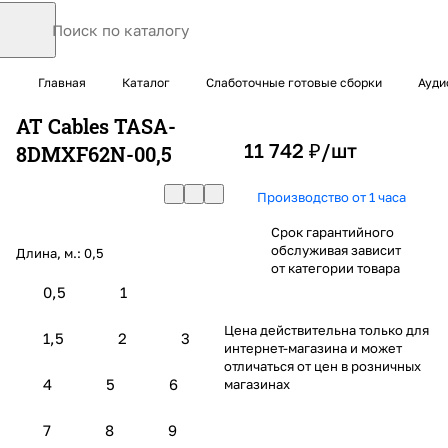
Главная
Каталог
Слаботочные готовые сборки
Ауди
AT Cables TASA-
11 742 ₽/
шт
8DMXF62N-00,5
Производство от 1 часа
Срок гарантийного
обслуживая зависит
Длина, м.:
0,5
от категории товара
0,5
1
Цена действительна только для
1,5
2
3
интернет-магазина и может
отличаться от цен в розничных
4
5
6
магазинах
7
8
9