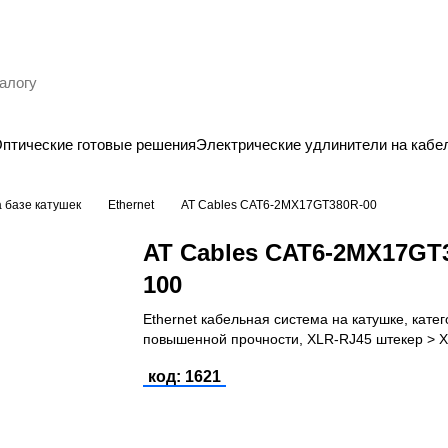
птические готовые решения
Электрические удлинители на кабе
 базе катушек
Ethernet
AT Cables CAT6-2MX17GT380R-00
AT Cables CAT6-2MX17GT
100
Ethernet кабельная система на катушке, кате
повышенной прочности, XLR-RJ45 штекер > 
штекер
код: 1621