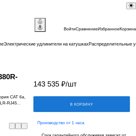
Войти
Сравнение
Избранное
Корзина
ле
Электрические удлинители на катушках
Распределительные у
380R-
143 535 ₽/
шт
гория CAT 6a,
XLR-RJ45
В КОРЗИНУ
Производство от 1 часа
Срок гарантийного обслуживая зависит от