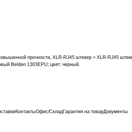
, повышенной прочности, XLR-RJ45 штекер > XLR-RJ45 штек
овый Belden 1303EPU; цвет: черный.
оставки
Контакты
Офис/Склад
Гарантия на товар
Документы