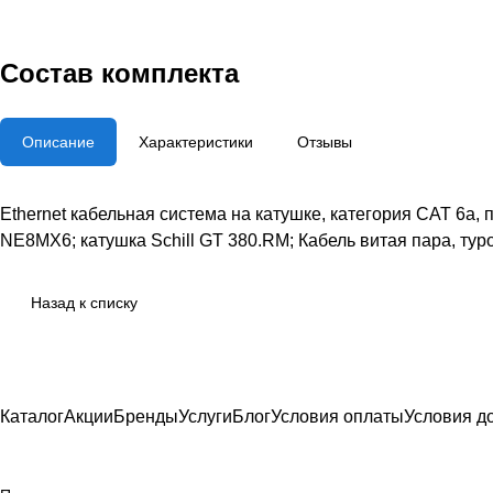
Состав комплекта
Описание
Характеристики
Отзывы
Ethernet кабельная система на катушке, категория CAT 6a
NE8MX6; катушка Schill GT 380.RM; Кабель витая пара, тур
Назад к списку
Каталог
Акции
Бренды
Услуги
Блог
Условия оплаты
Условия д