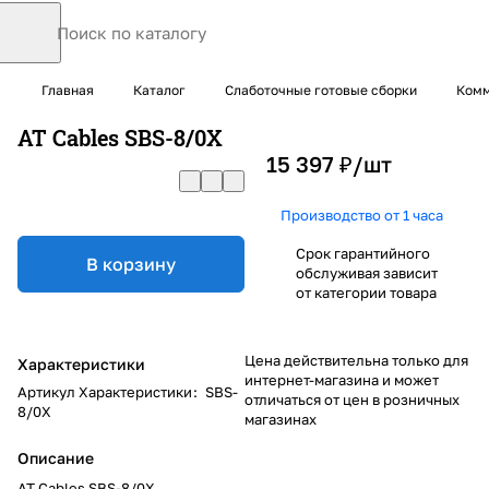
Главная
Каталог
Слаботочные готовые сборки
Комм
AT Cables SBS-8/0X
15 397 ₽/
шт
Производство от 1 часа
Срок гарантийного
В корзину
обслуживая зависит
от категории товара
Цена действительна только для
Характеристики
интернет-магазина и может
Артикул Характеристики
:
SBS-
отличаться от цен в розничных
8/0X
магазинах
Описание
AT Cables SBS-8/0X