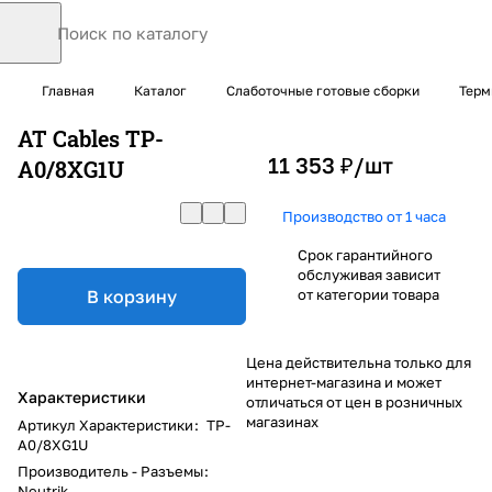
Главная
Каталог
Слаботочные готовые сборки
Терм
AT Cables TP-
11 353 ₽/
шт
A0/8XG1U
Производство от 1 часа
Срок гарантийного
обслуживая зависит
В корзину
от категории товара
Цена действительна только для
интернет-магазина и может
Характеристики
отличаться от цен в розничных
магазинах
Артикул Характеристики
:
TP-
A0/8XG1U
Производитель - Разъемы
:
Neutrik