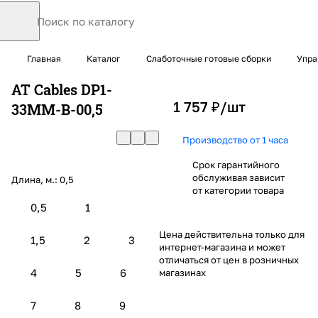
Главная
Каталог
Слаботочные готовые сборки
Упра
AT Cables DP1-
1 757 ₽/
шт
33MM-B-00,5
Производство от 1 часа
Срок гарантийного
обслуживая зависит
Длина, м.:
0,5
от категории товара
0,5
1
Цена действительна только для
1,5
2
3
интернет-магазина и может
отличаться от цен в розничных
4
5
6
магазинах
7
8
9