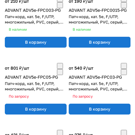
от 210 ₽/
шт
от 190 ₽/
шт
ADVANT ADV5e-FPC003-PG
ADVANT ADV5e-FPC0015-PG
Патч-корд, кат. 5e, F/UTP,
Патч-корд, кат. 5e, F/UTP,
многожильный, PVC, серый,
многожильный, PVC, серый,
длина: 0,3 м
длина: 0,15 м
В наличии
В наличии
В корзину
В корзину
от 801 ₽/
шт
от 540 ₽/
шт
ADVANT ADV5e-FPC05-PG
ADVANT ADV5e-FPC03-PG
Патч-корд, кат. 5е, F/UTP,
Патч-корд, кат. 5е, F/UTP,
многожильный, PVC, серый,
многожильный, PVC, серый,
длина: 5 м
длина: 3 м
По запросу
По запросу
В корзину
В корзину
от 421 ₽/
шт
от 276 ₽/
шт