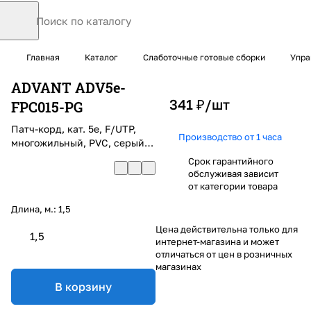
Главная
Каталог
Слаботочные готовые сборки
Упра
ADVANT ADV5e-
341 ₽/
шт
FPC015-PG
Патч-корд, кат. 5е, F/UTP,
Производство от 1 часа
многожильный, PVC, серый,
длина: 1,5 м
Срок гарантийного
обслуживая зависит
от категории товара
Длина, м.:
1,5
Цена действительна только для
1,5
интернет-магазина и может
отличаться от цен в розничных
магазинах
В корзину