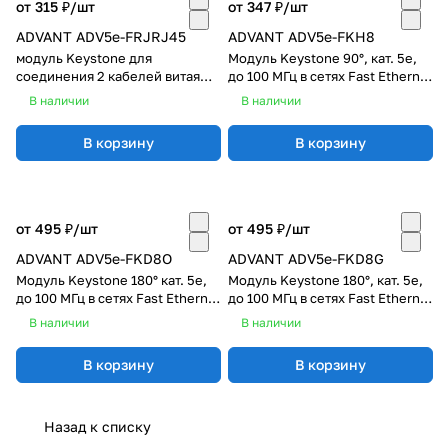
от 315 ₽/
шт
от 347 ₽/
шт
ADVANT ADV5e-FRJRJ45
ADVANT ADV5e-FKH8
модуль Keystone для
Модуль Keystone 90°, кат. 5e,
соединения 2 кабелей витая
до 100 МГц в сетях Fast Ethernet
пара с разъемами RJ45, FTP,
и Gigabit Ethernet, FTP
В наличии
В наличии
кат. 5е
В корзину
В корзину
от 495 ₽/
шт
от 495 ₽/
шт
ADVANT ADV5e-FKD8O
ADVANT ADV5e-FKD8G
Модуль Keystone 180° кат. 5e,
Модуль Keystone 180°, кат. 5e,
до 100 МГц в сетях Fast Ethernet
до 100 МГц в сетях Fast Ethernet
и Gigabit Ethernet, FTP,
и Gigabit Ethernet, FTP, серый
В наличии
В наличии
оранжевый
В корзину
В корзину
Назад к списку