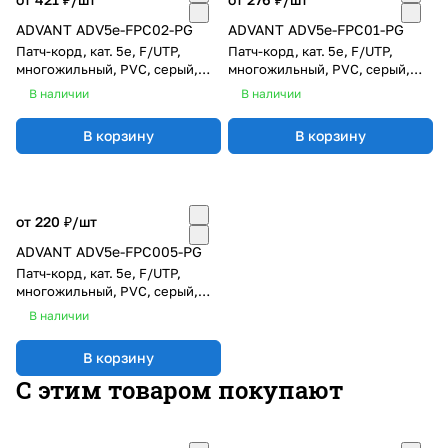
ADVANT ADV5e-FPC02-PG
ADVANT ADV5e-FPC01-PG
Патч-корд, кат. 5е, F/UTP,
Патч-корд, кат. 5е, F/UTP,
многожильный, PVC, серый,
многожильный, PVC, серый,
длина: 2 м
длина: 1 м
В наличии
В наличии
В корзину
В корзину
от 220 ₽/
шт
ADVANT ADV5e-FPC005-PG
Патч-корд, кат. 5е, F/UTP,
многожильный, PVC, серый,
длина: 0,5 м
В наличии
В корзину
С этим товаром покупают