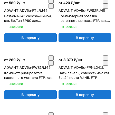
от 580 ₽/
шт
от 420 ₽/
шт
ADVANT ADV5e-FTLRJ45
ADVANT ADV5e-FWS2RJ45
Разъем RJ45 самозажимной,
Компьютерная розетка
кат. 5e.Тип 8P8C для
настенного монтажа FTP, кат.
подключения кабелей FTP с
5е, 2 портa RJ-45 (8р8с),
В наличии
В наличии
толщиной изоляции до 1.05 мм
контакты типа Dual IDC, белый
В корзину
В корзину
от 260 ₽/
шт
от 8 370 ₽/
шт
ADVANT ADV5e-FWS1RJ45
ADVANT ADV5e-FPNL241U
Компьютерная розетка
Патч-панель, совместима с кат.
настенного монтажа FTP, кат.
5е, 24 порта RJ-45, FTP
5е, 1 порт RJ-45 (8р8с),
В наличии
В наличии
контакты типа Dual IDC, белый
В корзину
В корзину