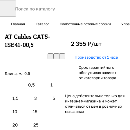
Главная
Каталог
Слаботочные готовые сборки
Упра
AT Cables CAT5-
2 355 ₽/
шт
1SE41-00,5
Производство от 1 часа
Срок гарантийного
обслуживая зависит
Длина, м.:
0,5
от категории товара
0,5
1
Цена действительна только для
1,5
3
5
интернет-магазина и может
отличаться от цен в розничных
10
15
магазинах
20
25