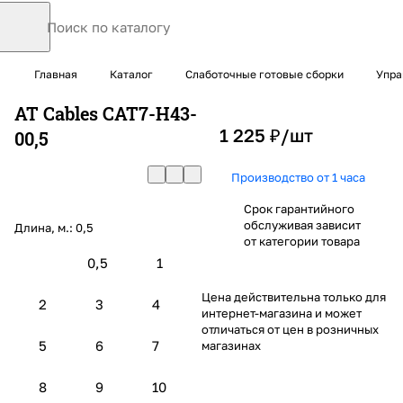
Главная
Каталог
Слаботочные готовые сборки
Упра
AT Cables CAT7-H43-
1 225 ₽/
шт
00,5
Производство от 1 часа
Срок гарантийного
обслуживая зависит
Длина, м.:
0,5
от категории товара
0,5
1
Цена действительна только для
2
3
4
интернет-магазина и может
отличаться от цен в розничных
5
6
7
магазинах
8
9
10