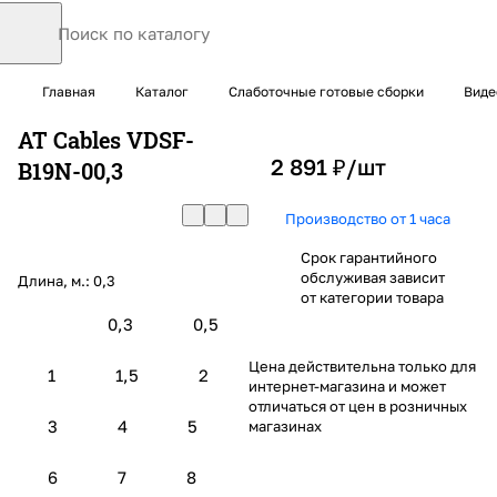
Главная
Каталог
Слаботочные готовые сборки
Виде
AT Cables VDSF-
2 891 ₽/
шт
B19N-00,3
Производство от 1 часа
Срок гарантийного
обслуживая зависит
Длина, м.:
0,3
от категории товара
0,3
0,5
Цена действительна только для
1
1,5
2
интернет-магазина и может
отличаться от цен в розничных
3
4
5
магазинах
6
7
8