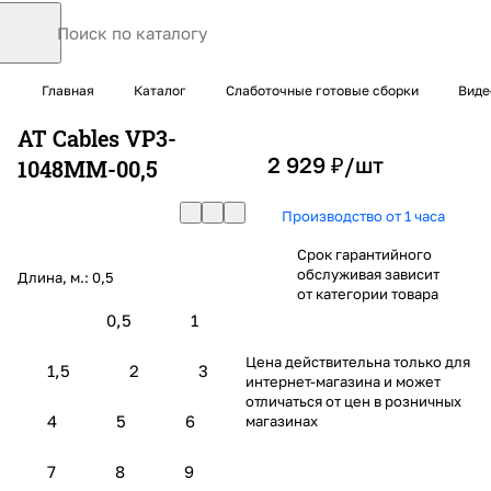
Главная
Каталог
Слаботочные готовые сборки
Виде
AT Cables VP3-
2 929 ₽/
шт
1048MM-00,5
Производство от 1 часа
Срок гарантийного
обслуживая зависит
Длина, м.:
0,5
от категории товара
0,5
1
Цена действительна только для
1,5
2
3
интернет-магазина и может
отличаться от цен в розничных
4
5
6
магазинах
7
8
9