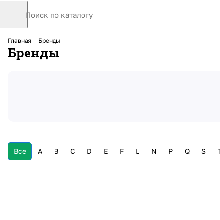
Главная
Бренды
Бренды
Все
A
B
C
D
E
F
L
N
P
Q
S