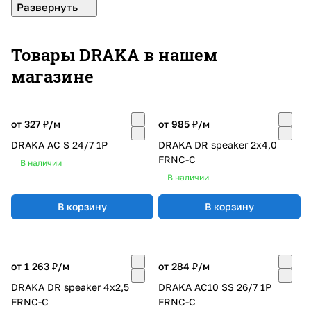
обеспечивая устойчивый рост и прибыль.
На сегодняшний день нам нет равных по глубине
Товары DRAKA в нашем
опыта - Draka работает в этой отрасли в течение
магазине
140 лет, от самых больших предприятий до самых
маленьких сообществ. Компания обеспечивает
эффективные, производительные и надежные
от 327 ₽/
м
от 985 ₽/
м
решения в области энергетики, энергетических
DRAKA AC S 24/7 1P
DRAKA DR speaker 2x4,0
продуктов, нефтегазовой и
FRNC-C
телекоммуникационной отрасли. И мы всегда
В наличии
В наличии
создаем новые возможности для дальнейшего
развития в будущем.
В корзину
В корзину
от 1 263 ₽/
м
от 284 ₽/
м
DRAKA DR speaker 4x2,5
DRAKA AC10 SS 26/7 1P
FRNC-C
FRNC-C