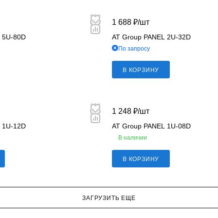
1 688 ₽/
шт
 5U-80D
AT Group PANEL 2U-32D
По запросу
В КОРЗИНУ
1 248 ₽/
шт
 1U-12D
AT Group PANEL 1U-08D
В наличии
В КОРЗИНУ
ЗАГРУЗИТЬ ЕЩЕ