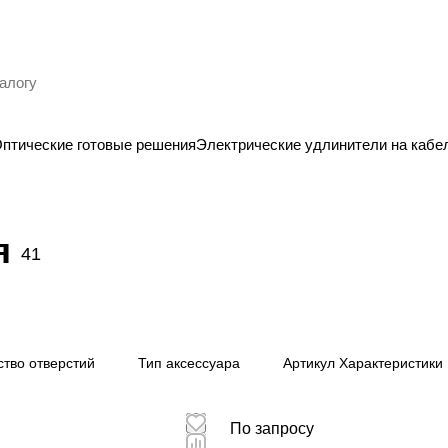
птические готовые решения
Электрические удлинители на кабе
Панели рековые по
Панели
я
41
еза
индивидуальным заказам
компле
8 товаров
17 товар
ство отверстий
Тип аксессуара
Артикул Характеристики
По запросу