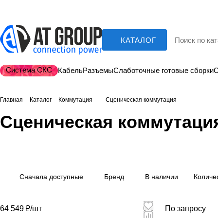
КАТАЛОГ
Система СКС
Кабель
Разъемы
Слаботочные готовые сборки
О
Главная
Каталог
Коммутация
Сценическая коммутация
Сценическая коммутаци
DANTE интерфейс
Аксессуары для жел
7 товаров
4 товара
Сначала доступные
Бренд
В наличии
Количе
64 549 ₽/
шт
По запросу