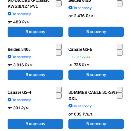
NOVACORD G-Classic
Belden 8410
AWG18/127 PVC
По запросу
По запросу
от 2 476 ₽/
м
от 489 ₽/
м
В корзину
В корзину
Belden 8405
Canare GS-6
По запросу
В наличии
от 728 ₽/
м
от 3 916 ₽/
м
В корзину
В корзину
Canare GS-4
SOMMER CABLE SC-SPIRIT
XXL
По запросу
По запросу
от 391 ₽/
м
от 639 ₽/
шт
В корзину
В корзину