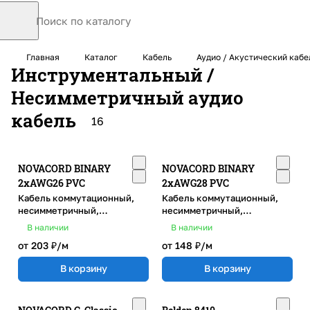
Главная
Каталог
Кабель
Аудио / Акустический кабе
Инструментальный /
Несимметричный аудио
кабель
16
NOVACORD BINARY
NOVACORD BINARY
2xAWG26 PVC
2xAWG28 PVC
Кабель коммутационный,
Кабель коммутационный,
несимметричный,
несимметричный,
сдвоенный, компактный,
сдвоенный,
В наличии
В наличии
структура: 2х1х0,13 мм2,
сверхкомпактный,
от 203 ₽/
м
от 148 ₽/
м
AWG 26, PVC
структура: 2х1х0,08 мм2,
AWG 28, PVC
В корзину
В корзину