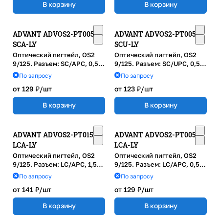
В корзину
В корзину
ADVANT ADVOS2-PT005-
ADVANT ADVOS2-PT005-
SCA-LY
SCU-LY
Оптический пигтейл, OS2
Оптический пигтейл, OS2
9/125. Разъем: SC/APC, 0,5м,
9/125. Разъем: SC/UPC, 0,5м,
LSZH, диаметр: 0.9м,
LSZH, диаметр: 0.9м,
По запросу
По запросу
Желтый
Желтый
от 129 ₽/
шт
от 123 ₽/
шт
В корзину
В корзину
ADVANT ADVOS2-PT015-
ADVANT ADVOS2-PT005-
LCA-LY
LCA-LY
Оптический пигтейл, OS2
Оптический пигтейл, OS2
9/125. Разъем: LC/APC, 1,5м,
9/125. Разъем: LC/APC, 0,5м,
LSZH, диаметр: 0.9м,
LSZH, диаметр: 0.9м,
По запросу
По запросу
Желтый
Желтый
от 141 ₽/
шт
от 129 ₽/
шт
В корзину
В корзину