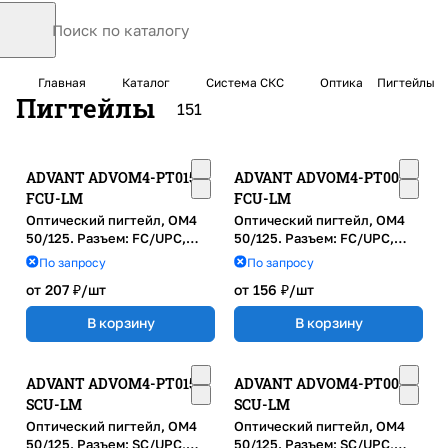
Главная
Каталог
Система СКС
Оптика
Пигтейлы
Пигтейлы
151
ADVANT ADVOM4-PT015-
ADVANT ADVOM4-PT005-
FCU-LM
FCU-LM
Оптический пигтейл, OM4
Оптический пигтейл, OM4
50/125. Разъем: FC/UPC,
50/125. Разъем: FC/UPC,
1,5м, LSZH, диаметр: 0.9м,
0,5м, LSZH, диаметр: 0.9м,
По запросу
По запросу
маджента
маджента
от 207 ₽/
шт
от 156 ₽/
шт
В корзину
В корзину
ADVANT ADVOM4-PT015-
ADVANT ADVOM4-PT005-
SCU-LM
SCU-LM
Оптический пигтейл, OM4
Оптический пигтейл, OM4
50/125. Разъем: SC/UPC,
50/125. Разъем: SC/UPC,