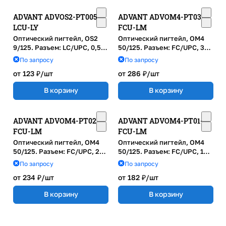
ADVANT ADVOS2-PT005-
ADVANT ADVOM4-PT03-
LCU-LY
FCU-LM
Оптический пигтейл, OS2
Оптический пигтейл, OM4
9/125. Разъем: LC/UPC, 0,5м,
50/125. Разъем: FC/UPC, 3м,
LSZH, диаметр: 0.9м,
LSZH, диаметр: 0.9м,
По запросу
По запросу
Желтый
маджента
от 123 ₽/
шт
от 286 ₽/
шт
В корзину
В корзину
ADVANT ADVOM4-PT02-
ADVANT ADVOM4-PT01-
FCU-LM
FCU-LM
Оптический пигтейл, OM4
Оптический пигтейл, OM4
50/125. Разъем: FC/UPC, 2м,
50/125. Разъем: FC/UPC, 1м,
LSZH, диаметр: 0.9м,
LSZH, диаметр: 0.9м,
По запросу
По запросу
маджента
маджента
от 234 ₽/
шт
от 182 ₽/
шт
В корзину
В корзину