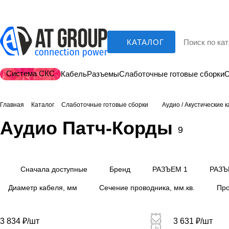
КАТАЛОГ
Система СКС
Кабель
Разъемы
Слаботочные готовые сборки
О
Главная
Каталог
Слаботочные готовые сборки
Аудио / Акустические 
Аудио Патч-Корды
9
Сначала доступные
Бренд
РАЗЪЕМ 1
РАЗЪ
Диаметр кабеля, мм
Сечение проводника, мм.кв.
Про
3 834 ₽/
шт
3 631 ₽/
шт