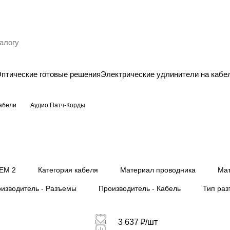
птические готовые решения
Электрические удлинители на кабе
кабели
Аудио Патч-Корды
ЕМ 2
Категория кабеля
Материал проводника
Мат
изводитель - Разъемы
Производитель - Кабель
Тип ра
3 637 ₽/
шт