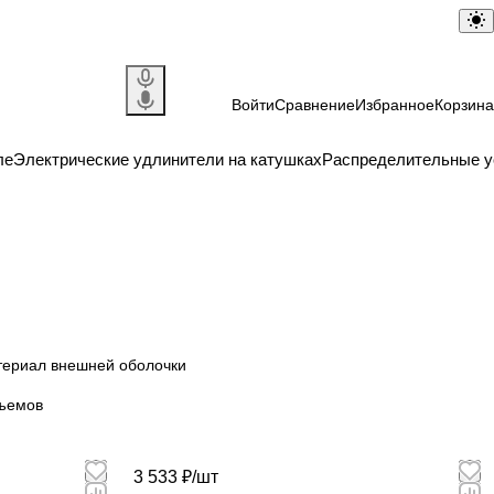
Войти
Сравнение
Избранное
Корзина
ле
Электрические удлинители на катушках
Распределительные у
ериал внешней оболочки
зъемов
3 533 ₽/
шт