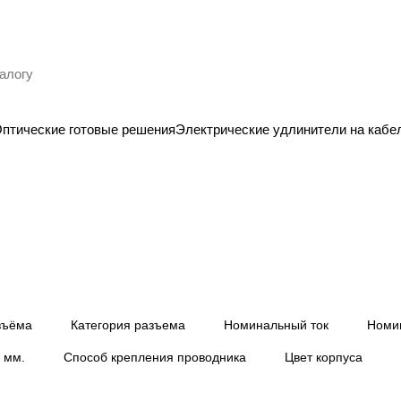
птические готовые решения
Электрические удлинители на кабе
Тройники
3 товара
зъёма
Категория разъема
Номинальный ток
Номи
 мм.
Способ крепления проводника
Цвет корпуса