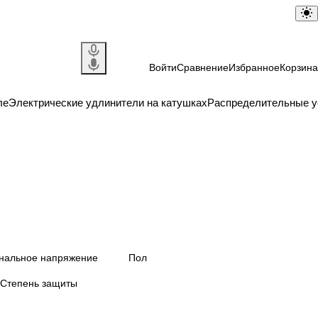
Войти
Сравнение
Избранное
Корзина
ле
Электрические удлинители на катушках
Распределительные у
нальное напряжение
Пол
Степень защиты