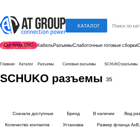
КАТАЛОГ
Система СКС
Кабель
Разъемы
Слаботочные готовые сборки
О
Главная
Каталог
Разъемы
Силовые разъемы
SCHUKO разъемы
SCHUKO разъемы
35
Кабельные
Панельные
19 товаров
13 товаров
Сначала доступные
Бренд
В наличии
Вид ра
Количество контактов
Установка
Размер фланца AxB,