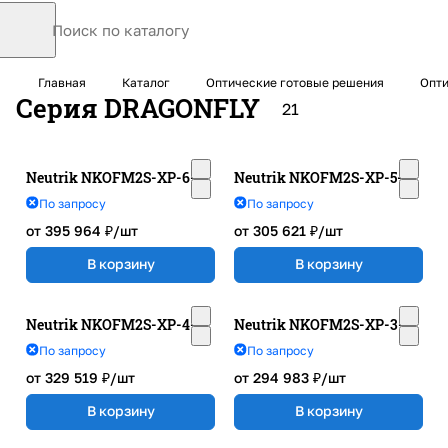
Главная
Каталог
Оптические готовые решения
Опти
Серия DRAGONFLY
21
Neutrik NKOFM2S-XP-6-*
Neutrik NKOFM2S-XP-5-*
По запросу
По запросу
от 395 964 ₽/
шт
от 305 621 ₽/
шт
В корзину
В корзину
Neutrik NKOFM2S-XP-4-*
Neutrik NKOFM2S-XP-3-*
По запросу
По запросу
от 329 519 ₽/
шт
от 294 983 ₽/
шт
В корзину
В корзину