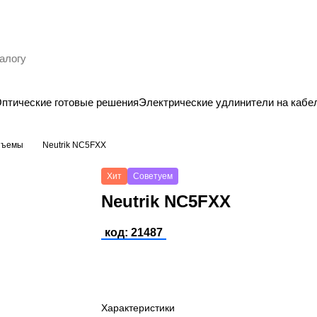
птические готовые решения
Электрические удлинители на кабе
зъемы
Neutrik NC5FXX
Хит
Советуем
Neutrik NC5FXX
код: 21487
Характеристики