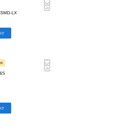
C5MD-LX
НУ
ия
E6S
НУ