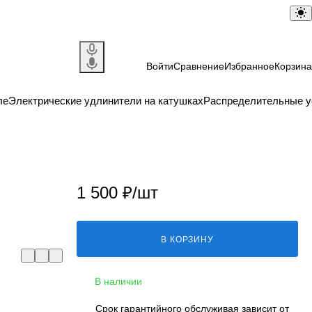
Войти
Сравнение
Избранное
Корзина
ле
Электрические удлинители на катушках
Распределительные у
1 500 ₽/
шт
В КОРЗИНУ
В наличии
Срок гарантийного обслуживая зависит от