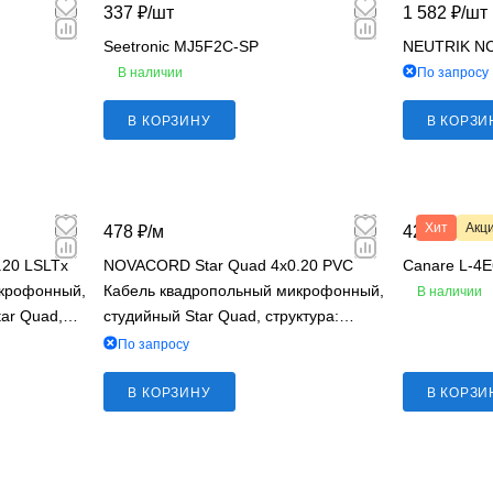
337 ₽/
шт
1 582 ₽/
шт
Seetronic MJ5F2C-SP
NEUTRIK N
В наличии
По запросу
В КОРЗИНУ
В КОРЗИ
Хит
Акц
478 ₽/
м
427 ₽/
м
.20 LSLTx
NOVACORD Star Quad 4x0.20 PVC
Canare L-4
икрофонный,
Кабель квадропольный микрофонный,
В наличии
tar Quad,
студийный Star Quad, структура:
ногожильный,
4х0.20 мм2, многожил., AWG 24, PVC
По запросу
В КОРЗИНУ
В КОРЗИ