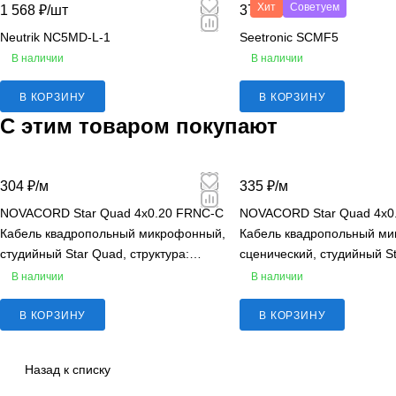
Хит
Советуем
1 568 ₽/
шт
379 ₽/
шт
Neutrik NC5MD-L-1
Seetronic SCMF5
В наличии
В наличии
В КОРЗИНУ
В КОРЗИНУ
С этим товаром покупают
304 ₽/
м
335 ₽/
м
NOVACORD Star Quad 4x0.20 FRNC-C
NOVACORD Star Quad 4x0
Кабель квадропольный микрофонный,
Кабель квадропольный м
студийный Star Quad, структура:
сценический, студийный S
4х0.20 мм2, многожил., AWG 24
структура: 4х0.20 мм2, м
В наличии
В наличии
LSLTx
В КОРЗИНУ
В КОРЗИНУ
Назад к списку