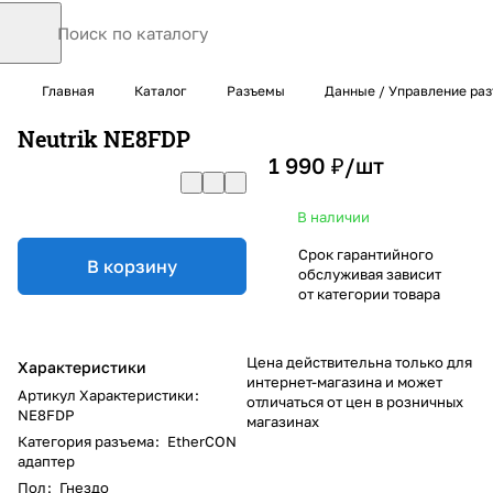
Главная
Каталог
Разъемы
Данные / Управление ра
Neutrik NE8FDP
1 990 ₽/
шт
В наличии
Срок гарантийного
В корзину
обслуживая зависит
от категории товара
Цена действительна только для
Характеристики
интернет-магазина и может
Артикул Характеристики
:
отличаться от цен в розничных
NE8FDP
магазинах
Категория разъема
:
EtherCON
адаптер
Пол
:
Гнездо