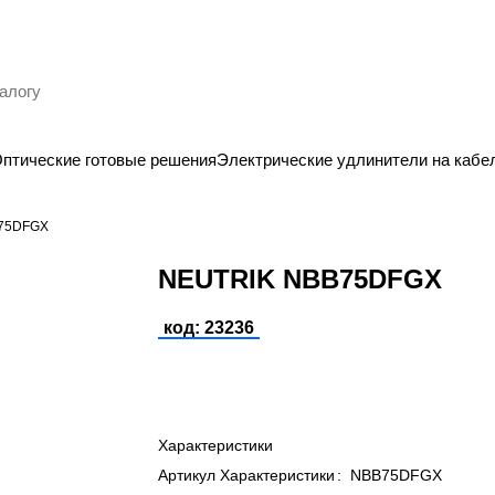
птические готовые решения
Электрические удлинители на кабе
75DFGX
NEUTRIK NBB75DFGX
код: 23236
Характеристики
Артикул Характеристики
:
NBB75DFGX