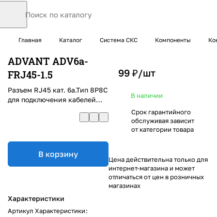
Главная
Каталог
Система СКС
Компоненты
Ко
ADVANT ADV6a-
99 ₽/
шт
FRJ45-1.5
Разъем RJ45 кат. 6а.Тип 8P8C
В наличии
для подключения кабелей
FTP с толщиной изоляции до
Срок гарантийного
1.5 мм
обслуживая зависит
от категории товара
В корзину
Цена действительна только для
интернет-магазина и может
отличаться от цен в розничных
магазинах
Характеристики
Артикул Характеристики
: