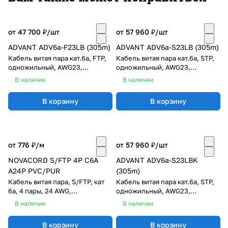
от 47 700 ₽/
шт
от 57 960 ₽/
шт
ADVANT ADV6a-F23LB (305m)
ADVANT ADV6a-S23LB (305m)
Кабель витая пара кат.6a, FTP,
Кабель витая пара кат.6a, STP,
одножильный, AWG23,
одножильный, AWG23,
оболочка LSZH, синий
оболочка LSZH, синий
В наличии
В наличии
В корзину
В корзину
от 776 ₽/
м
от 57 960 ₽/
шт
NOVACORD S/FTP 4P C6A
ADVANT ADV6a-S23LBK
A24P PVC/PUR
(305m)
Кабель витая пара, S/FTP, кат
Кабель витая пара кат.6a, STP,
6a, 4 пары, 24 AWG,
одножильный, AWG23,
многожильный, PVC/PUR
оболочка LSZH, черный
В наличии
В наличии
В корзину
В корзину