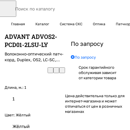
Главная
Каталог
Система СКС
Оптика
Патчко
ADVANT ADVOS2-
По запросу
PCD01-2LSU-LY
Волоконно-оптический патч-
По запросу
корд, Duplex, OS2, LC-SC,
класс полир. UPC, 2м, LSZH,
Срок гарантийного
диаметр: 3.0
обслуживая зависит
от категории товара
Длина, м.:
1
Цена действительна только для
1
интернет-магазина и может
отличаться от цен в розничных
магазинах
Цвет:
Жёлтый
Жёлтый