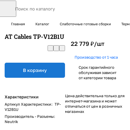
Главная
Каталог
Слаботочные готовые сборки
Терм
AT Cables TP-V12B1U
22 779 ₽/
шт
Производство от 1 часа
Срок гарантийного
В корзину
обслуживая зависит
от категории товара
Цена действительна только для
Характеристики
интернет-магазина и может
Артикул Характеристики
:
TP-
отличаться от цен в розничных
V12B1U
магазинах
Производитель - Разъемы
:
Neutrik